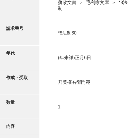
写真・絵はがき
藩政文書 ＞ 毛利家文庫 ＞ *8法
制
近代刊行写真帳類
請求番号
*8法制60
ポスター・リーフレット
年代
(年未詳)正月6日
高画質画像ダウンロード
作成・受取
乃美権右衛門宛
数量
1
内容