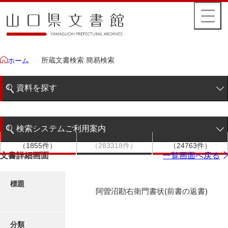
所蔵文書検索 簡易検索
ホーム
資料を探す
簡易検索
検索システムご利用案内
文書群
文書
件名
階層検索
（1855件）
（283318件）
（24763件）
検索システムの利用について
文書詳細画面
一覧画面へ戻る
詳細検索
更新履歴
標題
阿曽沼勘右衛門書状(前書の返書)
絵図・地図
分類