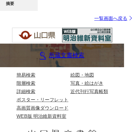
摘要
一覧画面へ戻る
所蔵文書検索
簡易検索
絵図・地図
階層検索
写真・絵はがき
詳細検索
近代刊行写真帳類
ポスター・リーフレット
高画質画像ダウンロード
WEB版 明治維新資料室