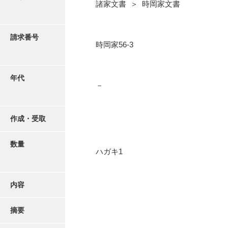
写真・絵はがき
諸家文書 ＞ 時岡家文書
近代刊行写真帳類
請求番号
時岡家56-3
ポスター・リーフレット
年代
－
高画質画像ダウンロード
作成・受取
数量
ハガキ1
内容
摘要