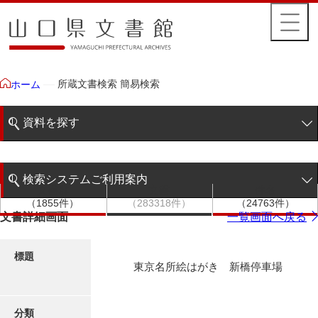
所蔵文書検索 簡易検索
ホーム
資料を探す
簡易検索
検索システムご利用案内
文書群
文書
件名
階層検索
（1855件）
（283318件）
（24763件）
検索システムの利用について
文書詳細画面
一覧画面へ戻る
詳細検索
更新履歴
標題
東京名所絵はがき 新橋停車場
絵図・地図
分類