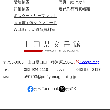
階層検索
写真・絵はがき
詳細検索
近代刊行写真帳類
ポスター・リーフレット
高画質画像ダウンロード
WEB版 明治維新資料室
(
Google map
)
〒753-0083 山口県山口市後河原150-1
083-924-2116
083-924-2117
TEL：
FAX：
a50703@pref.yamaguchi.lg.jp
Mail：
公式Facebook
公式X