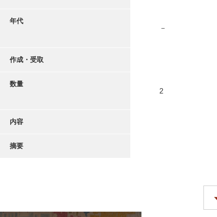
年代
－
作成・受取
数量
2
内容
摘要