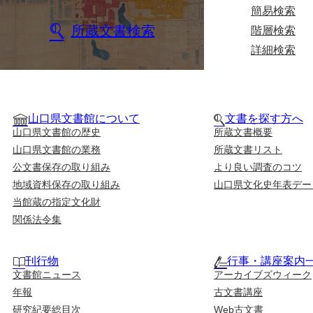
簡易検索
所蔵文書検索
階層検索
詳細検索
山口県文書館について
文書を探す方へ
山口県文書館の歴史
所蔵文書概要
山口県文書館の業務
所蔵文書リスト
公文書保存の取り組み
より良い調査のコツ
地域資料保存の取り組み
山口県文化史年表デー
当館蔵の指定文化財
関係法令集
刊行物
行事・講座案内
文書館ニュース
アーカイブズウィーク
年報
古文書講座
研究紀要総目次
Web古文書