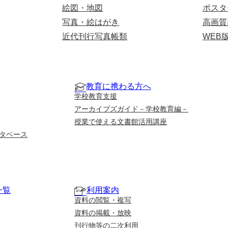
絵図・地図
ポスタ
写真・絵はがき
高画質
近代刊行写真帳類
WEB
教育に携わる方へ
学校教育支援
アーカイブズガイド－学校教育編－
授業で使える文書館活用講座
タベース
一覧
利用案内
資料の閲覧・複写
資料の掲載・放映
刊行物等の二次利用