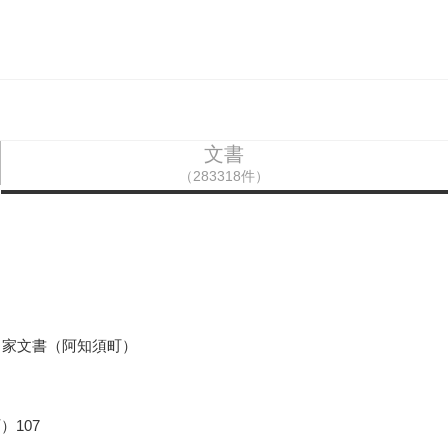
文書
（283318件）
田家文書（阿知須町）
）107