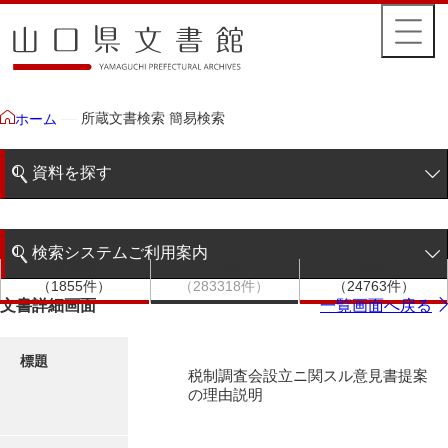
所蔵文書検索 簡易検索
ホーム
資料を探す
簡易検索
検索システムご利用案内
文書群
文書
件名
階層検索
（1855件）
（283318件）
（24763件）
検索システムの利用について
文書詳細画面
一覧画面へ戻る
詳細検索
更新履歴
標題
税制調査会設立ニ関スル意見書提案
絵図・地図
の理由説明