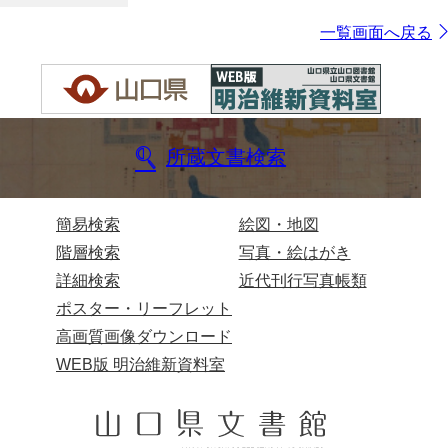
一覧画面へ戻る
所蔵文書検索
簡易検索
絵図・地図
階層検索
写真・絵はがき
詳細検索
近代刊行写真帳類
ポスター・リーフレット
高画質画像ダウンロード
WEB版 明治維新資料室