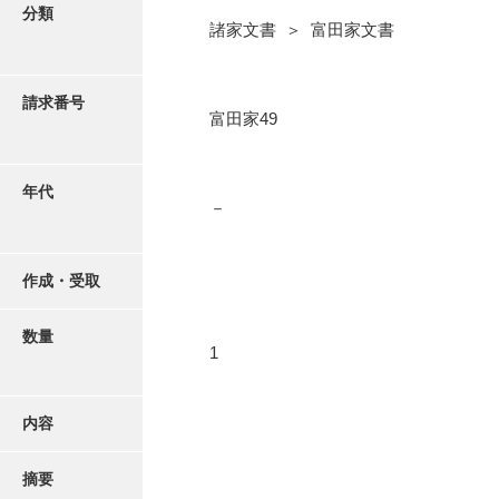
写真・絵はがき
分類
諸家文書 ＞ 富田家文書
近代刊行写真帳類
請求番号
富田家49
ポスター・リーフレット
年代
－
高画質画像ダウンロード
作成・受取
数量
1
内容
摘要