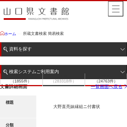
所蔵文書検索 簡易検索
ホーム
資料を探す
簡易検索
検索システムご利用案内
文書群
文書
件名
階層検索
（1855件）
（283318件）
（24763件）
検索システムの利用について
文書詳細画面
一覧画面へ戻る
詳細検索
更新履歴
標題
大野直亮妹縁組ニ付書状
絵図・地図
分類