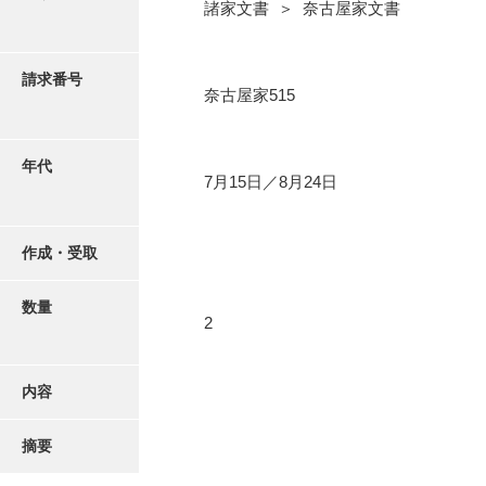
写真・絵はがき
諸家文書 ＞ 奈古屋家文書
近代刊行写真帳類
請求番号
奈古屋家515
ポスター・リーフレット
年代
7月15日／8月24日
高画質画像ダウンロード
作成・受取
数量
2
内容
摘要