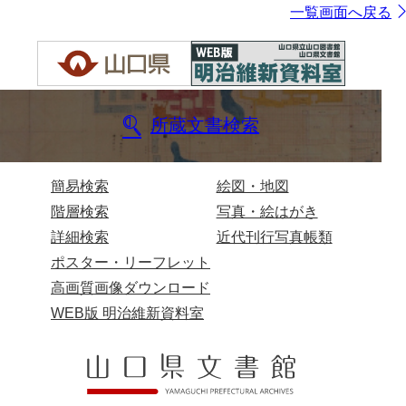
一覧画面へ戻る
所蔵文書検索
簡易検索
絵図・地図
階層検索
写真・絵はがき
詳細検索
近代刊行写真帳類
ポスター・リーフレット
高画質画像ダウンロード
WEB版 明治維新資料室