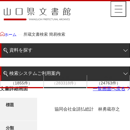
所蔵文書検索 簡易検索
ホーム
資料を探す
簡易検索
検索システムご利用案内
文書群
文書
件名
階層検索
（1855件）
（283318件）
（24763件）
検索システムの利用について
文書詳細画面
一覧画面へ戻る
詳細検索
更新履歴
標題
協同会社金請払総計 林勇蔵存之
絵図・地図
分類