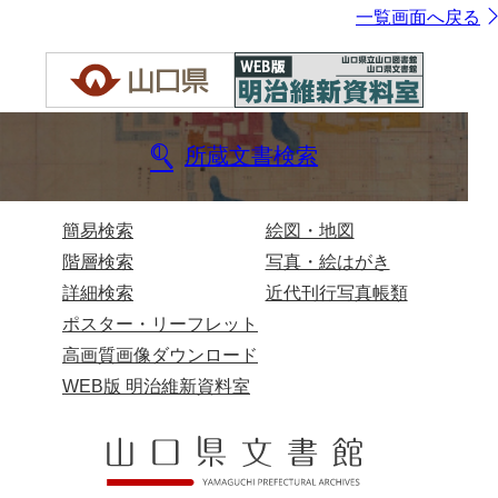
一覧画面へ戻る
所蔵文書検索
簡易検索
絵図・地図
階層検索
写真・絵はがき
詳細検索
近代刊行写真帳類
ポスター・リーフレット
高画質画像ダウンロード
WEB版 明治維新資料室