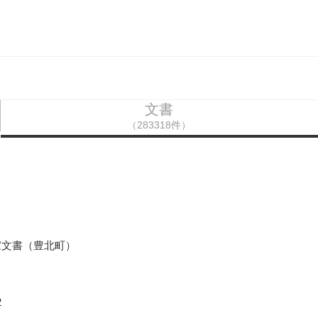
文書
（283318件）
家文書（豊北町）
2