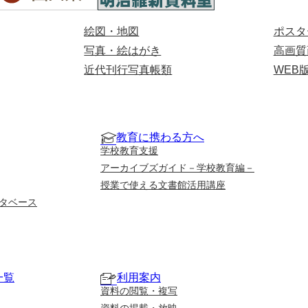
絵図・地図
ポスタ
写真・絵はがき
高画質
近代刊行写真帳類
WEB
教育に携わる方へ
学校教育支援
アーカイブズガイド－学校教育編－
授業で使える文書館活用講座
タベース
一覧
利用案内
資料の閲覧・複写