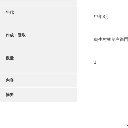
年代
申年3月
作成・受取
朝生村林良左衛
数量
1
内容
摘要