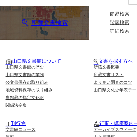
簡易検索
所蔵文書検索
階層検索
詳細検索
山口県文書館について
文書を探す方へ
山口県文書館の歴史
所蔵文書概要
山口県文書館の業務
所蔵文書リスト
公文書保存の取り組み
より良い調査のコツ
地域資料保存の取り組み
山口県文化史年表デー
当館蔵の指定文化財
関係法令集
刊行物
行事・講座案内
文書館ニュース
アーカイブズウィーク