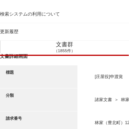
検索システムの利用について
更新履歴
文書群
（1855件）
文書詳細画面
標題
[庄屋役]申渡覚
分類
諸家文書 ＞ 林
請求番号
林家（豊北町）1