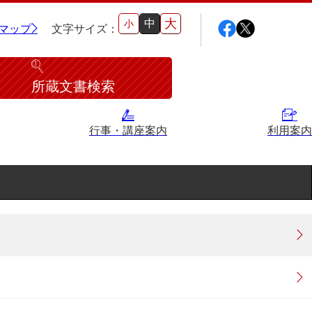
大
中
小
マップ
文字サイズ：
所蔵文書検索
行事・講座案内
利用案内