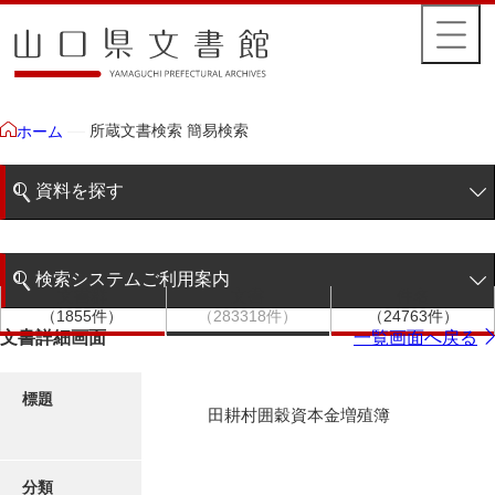
所蔵文書検索 簡易検索
ホーム
資料を探す
簡易検索
検索システムご利用案内
文書群
文書
件名
階層検索
（1855件）
（283318件）
（24763件）
検索システムの利用について
文書詳細画面
一覧画面へ戻る
詳細検索
更新履歴
標題
田耕村囲穀資本金増殖簿
絵図・地図
分類