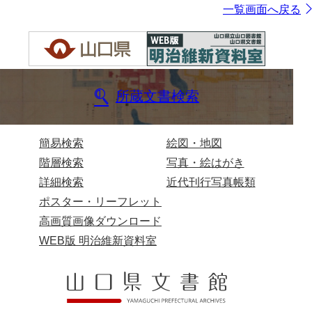
一覧画面へ戻る
所蔵文書検索
簡易検索
絵図・地図
階層検索
写真・絵はがき
詳細検索
近代刊行写真帳類
ポスター・リーフレット
高画質画像ダウンロード
WEB版 明治維新資料室