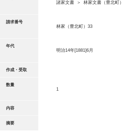
写真・絵はがき
諸家文書 ＞ 林家文書（豊北町）
近代刊行写真帳類
請求番号
林家（豊北町）33
ポスター・リーフレット
年代
明治14年[1881]6月
高画質画像ダウンロード
作成・受取
数量
1
内容
摘要