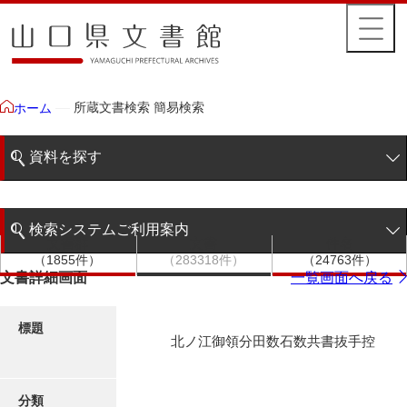
所蔵文書検索 簡易検索
ホーム
資料を探す
簡易検索
検索システムご利用案内
文書群
文書
件名
階層検索
（1855件）
（283318件）
（24763件）
検索システムの利用について
文書詳細画面
一覧画面へ戻る
詳細検索
更新履歴
標題
北ノ江御領分田数石数共書抜手控
絵図・地図
分類