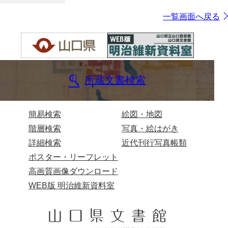
一覧画面へ戻る
所蔵文書検索
簡易検索
絵図・地図
階層検索
写真・絵はがき
詳細検索
近代刊行写真帳類
ポスター・リーフレット
高画質画像ダウンロード
WEB版 明治維新資料室