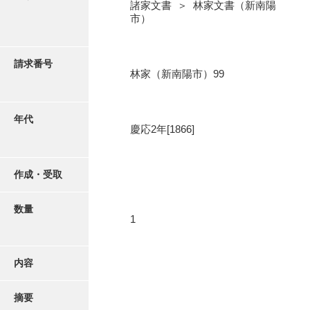
写真・絵はがき
諸家文書 ＞ 林家文書（新南陽
市）
近代刊行写真帳類
請求番号
林家（新南陽市）99
ポスター・リーフレット
年代
慶応2年[1866]
高画質画像ダウンロード
作成・受取
数量
1
内容
摘要