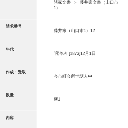
写真・絵はがき
諸家文書 ＞ 藤井家文書（山口市
1）
近代刊行写真帳類
請求番号
藤井家（山口市1）12
ポスター・リーフレット
年代
明治6年[1873]12月1日
高画質画像ダウンロード
作成・受取
今市町会所世話人中
数量
横1
内容