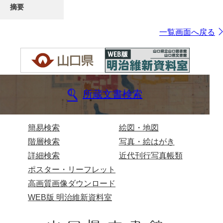
摘要
一覧画面へ戻る
所蔵文書検索
簡易検索
絵図・地図
階層検索
写真・絵はがき
詳細検索
近代刊行写真帳類
ポスター・リーフレット
高画質画像ダウンロード
WEB版 明治維新資料室