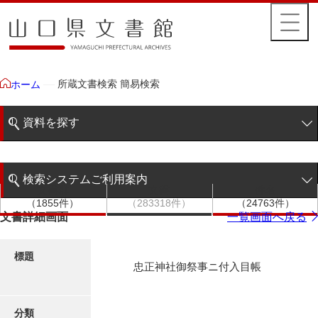
所蔵文書検索 簡易検索
ホーム
資料を探す
簡易検索
検索システムご利用案内
文書群
文書
件名
階層検索
（1855件）
（283318件）
（24763件）
検索システムの利用について
文書詳細画面
一覧画面へ戻る
詳細検索
更新履歴
標題
忠正神社御祭事ニ付入目帳
絵図・地図
分類