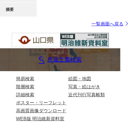
摘要
一覧画面へ戻る
所蔵文書検索
簡易検索
絵図・地図
階層検索
写真・絵はがき
詳細検索
近代刊行写真帳類
ポスター・リーフレット
高画質画像ダウンロード
WEB版 明治維新資料室