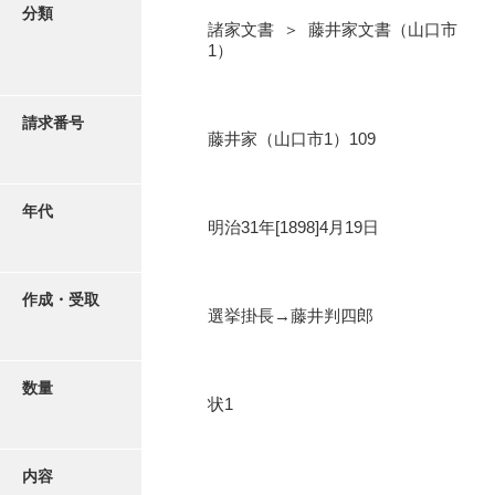
写真・絵はがき
分類
諸家文書 ＞ 藤井家文書（山口市
1）
近代刊行写真帳類
請求番号
藤井家（山口市1）109
ポスター・リーフレット
高画質画像ダウンロード
年代
明治31年[1898]4月19日
作成・受取
選挙掛長→藤井判四郎
数量
状1
内容