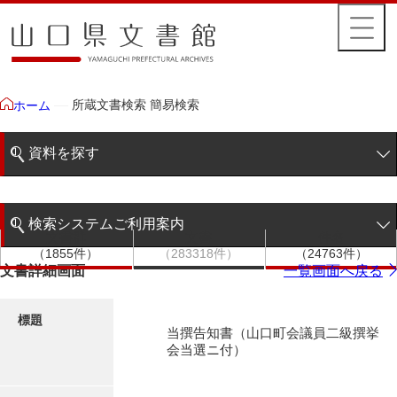
所蔵文書検索 簡易検索
ホーム
資料を探す
簡易検索
検索システムご利用案内
文書群
文書
件名
階層検索
（1855件）
（283318件）
（24763件）
検索システムの利用について
文書詳細画面
一覧画面へ戻る
詳細検索
更新履歴
標題
当撰告知書（山口町会議員二級撰挙
絵図・地図
会当選ニ付）