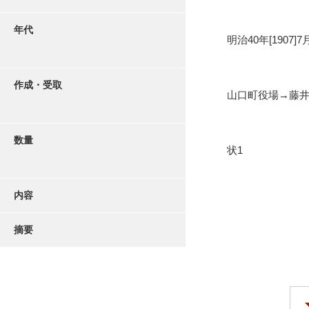
年代
明治40年[1907]7
作成・受取
山口町役場→藤
数量
状1
内容
摘要