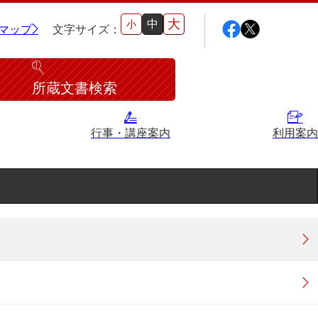
大
中
小
マップ
文字サイズ：
所蔵文書検索
行事・講座案内
利用案内