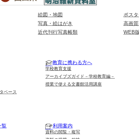
絵図・地図
ポスタ
写真・絵はがき
高画質
近代刊行写真帳類
WEB
教育に携わる方へ
学校教育支援
アーカイブズガイド－学校教育編－
授業で使える文書館活用講座
タベース
一覧
利用案内
資料の閲覧・複写