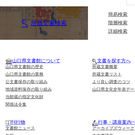
簡易検索
所蔵文書検索
階層検索
詳細検索
山口県文書館について
文書を探す方へ
山口県文書館の歴史
所蔵文書概要
山口県文書館の業務
所蔵文書リスト
公文書保存の取り組み
より良い調査のコツ
地域資料保存の取り組み
山口県文化史年表デー
当館蔵の指定文化財
関係法令集
刊行物
行事・講座案内
文書館ニュース
アーカイブズウィーク