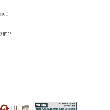
月18日
井判四郎