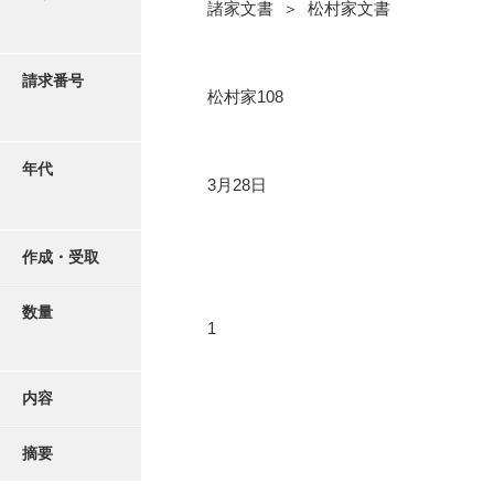
写真・絵はがき
諸家文書 ＞ 松村家文書
近代刊行写真帳類
請求番号
松村家108
ポスター・リーフレット
年代
3月28日
高画質画像ダウンロード
作成・受取
数量
1
内容
摘要