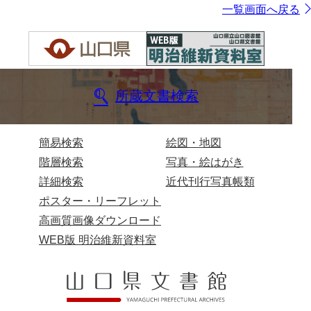
一覧画面へ戻る
所蔵文書検索
簡易検索
絵図・地図
階層検索
写真・絵はがき
詳細検索
近代刊行写真帳類
ポスター・リーフレット
高画質画像ダウンロード
WEB版 明治維新資料室