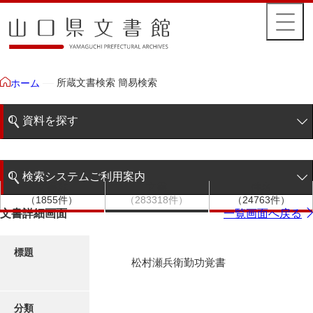
所蔵文書検索 簡易検索
ホーム
資料を探す
簡易検索
検索システムご利用案内
文書群
文書
件名
階層検索
（1855件）
（283318件）
（24763件）
検索システムの利用について
文書詳細画面
一覧画面へ戻る
詳細検索
更新履歴
標題
松村瀬兵衛勤功覚書
絵図・地図
分類