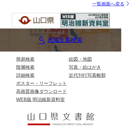
一覧画面へ戻る
所蔵文書検索
簡易検索
絵図・地図
階層検索
写真・絵はがき
詳細検索
近代刊行写真帳類
ポスター・リーフレット
高画質画像ダウンロード
WEB版 明治維新資料室