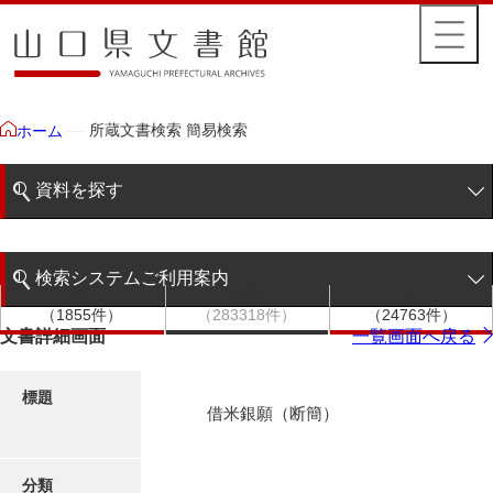
所蔵文書検索 簡易検索
ホーム
資料を探す
簡易検索
検索システムご利用案内
文書群
文書
件名
階層検索
（1855件）
（283318件）
（24763件）
検索システムの利用について
文書詳細画面
一覧画面へ戻る
詳細検索
更新履歴
標題
借米銀願（断簡）
絵図・地図
分類