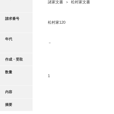
写真・絵はがき
諸家文書 ＞ 松村家文書
近代刊行写真帳類
請求番号
松村家120
ポスター・リーフレット
年代
－
高画質画像ダウンロード
作成・受取
数量
1
内容
摘要