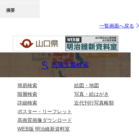
摘要
一覧画面へ戻る
所蔵文書検索
簡易検索
絵図・地図
階層検索
写真・絵はがき
詳細検索
近代刊行写真帳類
ポスター・リーフレット
高画質画像ダウンロード
WEB版 明治維新資料室