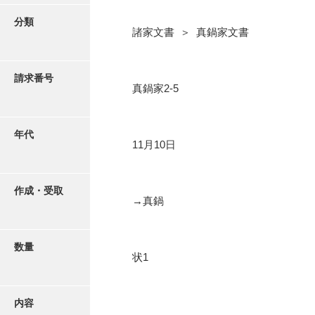
写真・絵はがき
分類
諸家文書 ＞ 真鍋家文書
近代刊行写真帳類
請求番号
真鍋家2-5
ポスター・リーフレット
高画質画像ダウンロード
年代
11月10日
作成・受取
→真鍋
数量
状1
内容