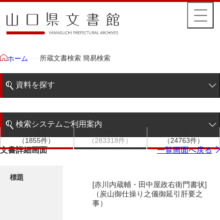
所蔵文書検索 簡易検索
ホーム
資料を探す
簡易検索
検索システムご利用案内
文書群
文書
件名
階層検索
（1855件）
（283318件）
（24763件）
検索システムの利用について
文書詳細画面
一覧画面へ戻る
詳細検索
更新履歴
標題
[赤川内蔵輔・田中屋政右衛門書状]
絵図・地図
（炭山御仕操り之儀御延引肝要之
事）