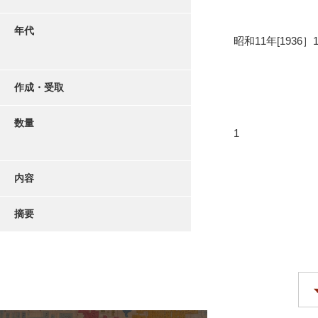
年代
昭和11年[1936］
作成・受取
数量
1
内容
摘要