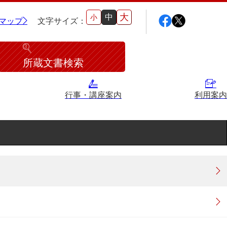
大
中
小
マップ
文字サイズ：
所蔵文書検索
行事・講座案内
利用案内