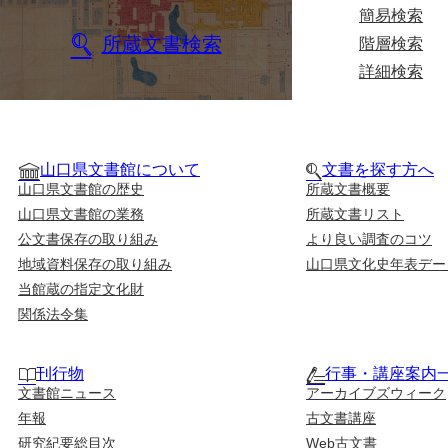
簡易検索
所蔵文書検索
階層検索
詳細検索
山口県文書館について
文書を探す方へ
山口県文書館の歴史
所蔵文書概要
山口県文書館の業務
所蔵文書リスト
公文書保存の取り組み
より良い調査のコツ
地域資料保存の取り組み
山口県文化史年表デー
当館蔵の指定文化財
関係法令集
刊行物
行事・講座案内
文書館ニュース
アーカイブズウィーク
年報
古文書講座
研究紀要総目次
Web古文書