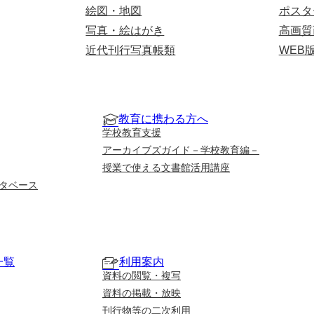
絵図・地図
ポスタ
写真・絵はがき
高画質
近代刊行写真帳類
WEB
教育に携わる方へ
学校教育支援
アーカイブズガイド－学校教育編－
授業で使える文書館活用講座
タベース
一覧
利用案内
資料の閲覧・複写
資料の掲載・放映
刊行物等の二次利用