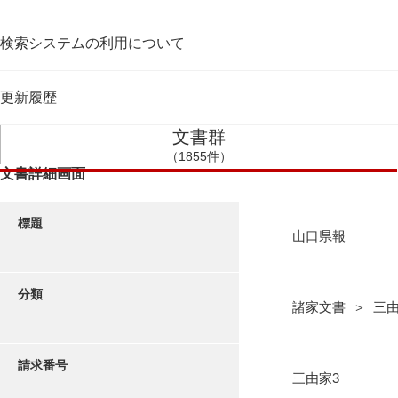
検索システムの利用について
更新履歴
文書群
（1855件）
文書詳細画面
標題
山口県報
分類
諸家文書 ＞ 三
請求番号
三由家3