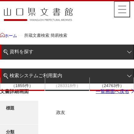
所蔵文書検索 簡易検索
ホーム
資料を探す
簡易検索
検索システムご利用案内
文書群
文書
件名
階層検索
（1855件）
（283318件）
（24763件）
検索システムの利用について
文書詳細画面
一覧画面へ戻る
詳細検索
更新履歴
標題
政友
絵図・地図
分類