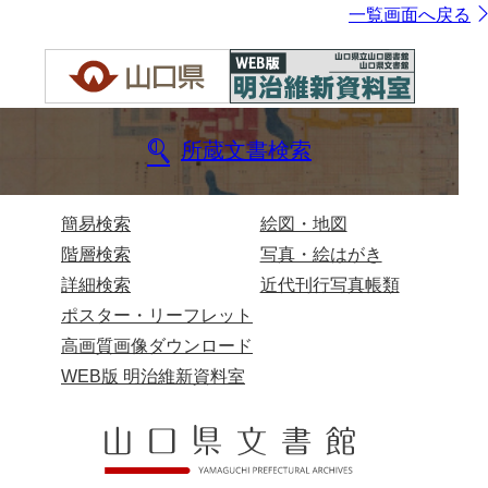
一覧画面へ戻る
所蔵文書検索
簡易検索
絵図・地図
階層検索
写真・絵はがき
詳細検索
近代刊行写真帳類
ポスター・リーフレット
高画質画像ダウンロード
WEB版 明治維新資料室