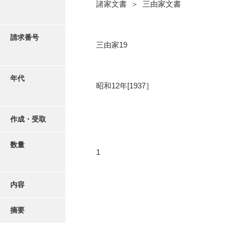
写真・絵はがき
諸家文書 ＞ 三由家文書
近代刊行写真帳類
請求番号
三由家19
ポスター・リーフレット
年代
昭和12年[1937］
高画質画像ダウンロード
作成・受取
数量
1
内容
摘要