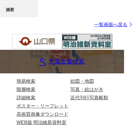
摘要
一覧画面へ戻る
所蔵文書検索
簡易検索
絵図・地図
階層検索
写真・絵はがき
詳細検索
近代刊行写真帳類
ポスター・リーフレット
高画質画像ダウンロード
WEB版 明治維新資料室