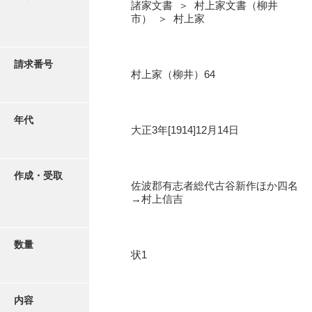
写真・絵はがき
諸家文書 ＞ 村上家文書（柳井
市） ＞ 村上家
近代刊行写真帳類
請求番号
村上家（柳井）64
ポスター・リーフレット
年代
大正3年[1914]12月14日
高画質画像ダウンロード
作成・受取
佐波郡有志者総代古谷新作ほか四名
→村上信吉
数量
状1
内容