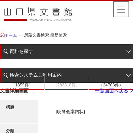
所蔵文書検索 簡易検索
ホーム
資料を探す
簡易検索
検索システムご利用案内
文書群
文書
件名
階層検索
（1855件）
（283318件）
（24763件）
検索システムの利用について
文書詳細画面
一覧画面へ戻る
詳細検索
更新履歴
標題
[晩餐会案内状]
絵図・地図
分類