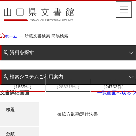
所蔵文書検索 簡易検索
ホーム
資料を探す
簡易検索
検索システムご利用案内
文書群
文書
件名
階層検索
（1855件）
（283318件）
（24763件）
検索システムの利用について
文書詳細画面
一覧画面へ戻る
詳細検索
更新履歴
標題
御紙方御勘定仕法書
絵図・地図
分類