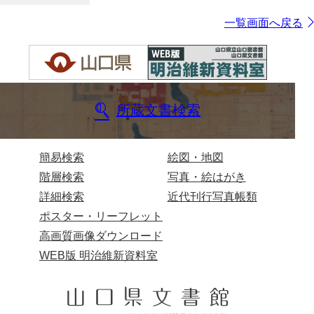
一覧画面へ戻る
所蔵文書検索
簡易検索
絵図・地図
階層検索
写真・絵はがき
詳細検索
近代刊行写真帳類
ポスター・リーフレット
高画質画像ダウンロード
WEB版 明治維新資料室