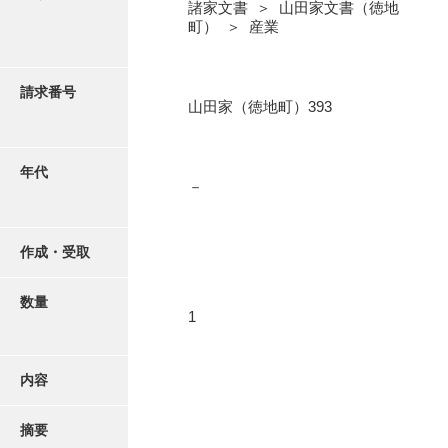
写真・絵はがき
諸家文書 ＞ 山田家文書（徳地
町） ＞ 産業
近代刊行写真帳類
請求番号
山田家（徳地町）393
ポスター・リーフレット
年代
－
高画質画像ダウンロード
作成・受取
数量
1
内容
摘要