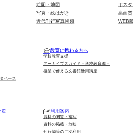
絵図・地図
ポスタ
写真・絵はがき
高画質
近代刊行写真帳類
WEB
教育に携わる方へ
学校教育支援
アーカイブズガイド－学校教育編－
授業で使える文書館活用講座
タベース
一覧
利用案内
資料の閲覧・複写
資料の掲載・放映
刊行物等の二次利用