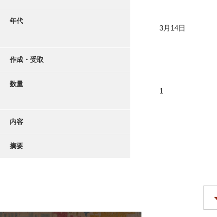
年代
3月14日
作成・受取
数量
1
内容
摘要