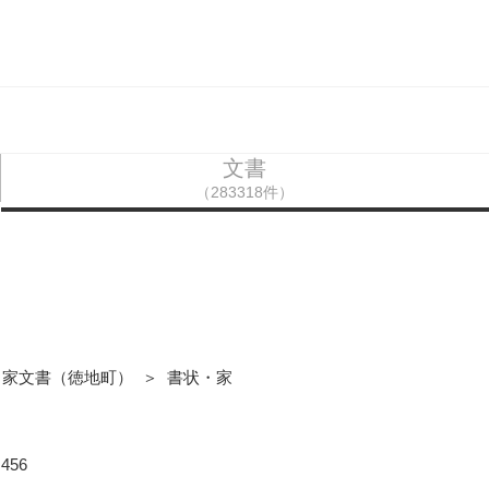
文書
（283318件）
田家文書（徳地町） ＞ 書状・家
56