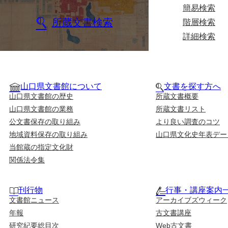
簡易検索
所蔵文書検索
階層検索
詳細検索
山口県文書館について
文書を探す方へ
山口県文書館の歴史
所蔵文書概要
山口県文書館の業務
所蔵文書リスト
公文書保存の取り組み
より良い調査のコツ
地域資料保存の取り組み
山口県文化史年表デー
当館蔵の指定文化財
関係法令集
刊行物
行事・講座案内
文書館ニュース
アーカイブズウィーク
年報
古文書講座
研究紀要総目次
Web古文書