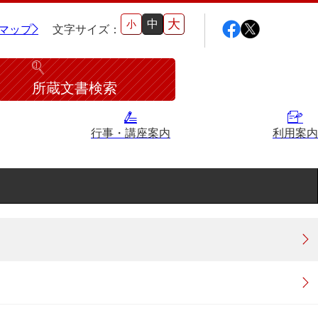
大
中
小
マップ
文字サイズ：
所蔵文書検索
行事・講座案内
利用案内