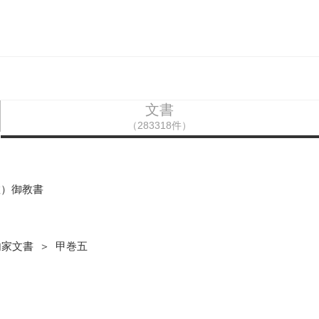
文書
（283318件）
教）御教書
内家文書 ＞ 甲巻五