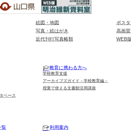
絵図・地図
ポスタ
写真・絵はがき
高画質
近代刊行写真帳類
WEB
教育に携わる方へ
学校教育支援
アーカイブズガイド－学校教育編－
授業で使える文書館活用講座
タベース
一覧
利用案内