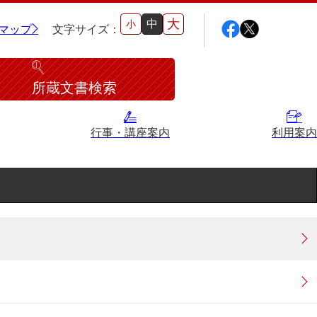
大
中
小
マップ
文字サイズ：
所蔵文書検索
行事・講座案内
利用案内