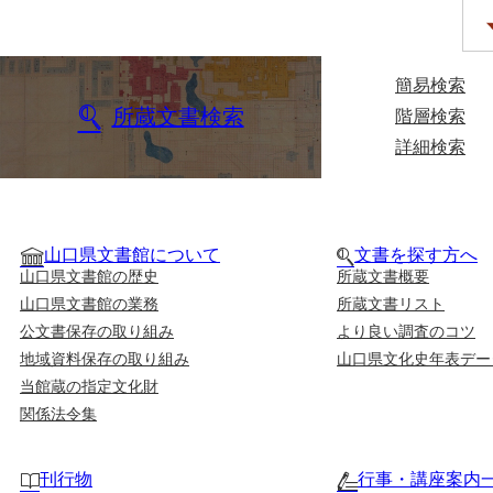
簡易検索
所蔵文書検索
階層検索
詳細検索
山口県文書館について
文書を探す方へ
山口県文書館の歴史
所蔵文書概要
山口県文書館の業務
所蔵文書リスト
公文書保存の取り組み
より良い調査のコツ
地域資料保存の取り組み
山口県文化史年表デー
当館蔵の指定文化財
関係法令集
刊行物
行事・講座案内