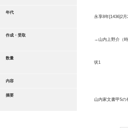
年代
永享8年[1436]2月
作成・受取
→山内上野介（
数量
状1
内容
摘要
山内家文書甲5の