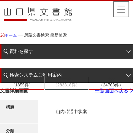
所蔵文書検索 簡易検索
ホーム
資料を探す
簡易検索
検索システムご利用案内
文書群
文書
件名
階層検索
（1855件）
（283318件）
（24763件）
検索システムの利用について
文書詳細画面
一覧画面へ戻る
詳細検索
更新履歴
標題
山内時通申状案
絵図・地図
分類