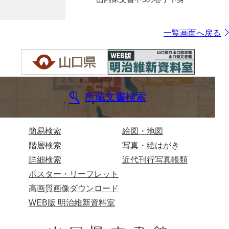
一覧画面へ戻る
所蔵文書検索
簡易検索
絵図・地図
階層検索
写真・絵はがき
詳細検索
近代刊行写真帳類
ポスター・リーフレット
高画質画像ダウンロード
WEB版 明治維新資料室