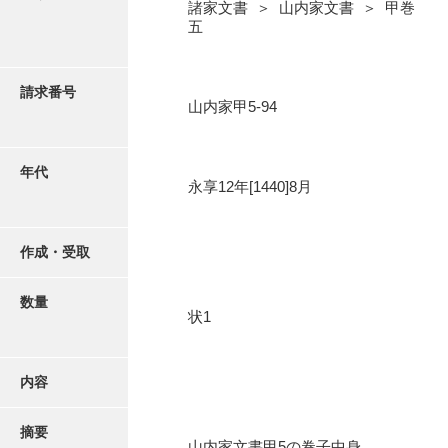
写真・絵はがき
諸家文書 ＞ 山内家文書 ＞ 甲巻
五
近代刊行写真帳類
請求番号
山内家甲5-94
ポスター・リーフレット
年代
永享12年[1440]8月
高画質画像ダウンロード
作成・受取
数量
状1
内容
摘要
山内家文書甲5の巻子中身