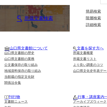
簡易検索
所蔵文書検索
階層検索
詳細検索
山口県文書館について
文書を探す方へ
山口県文書館の歴史
所蔵文書概要
山口県文書館の業務
所蔵文書リスト
公文書保存の取り組み
より良い調査のコツ
地域資料保存の取り組み
山口県文化史年表デー
当館蔵の指定文化財
関係法令集
刊行物
行事・講座案内
文書館ニュース
アーカイブズウィーク