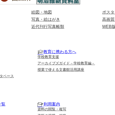
絵図・地図
ポスタ
写真・絵はがき
高画質
近代刊行写真帳類
WEB
教育に携わる方へ
学校教育支援
アーカイブズガイド－学校教育編－
授業で使える文書館活用講座
タベース
一覧
利用案内
資料の閲覧・複写