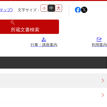
大
中
小
マップ
文字サイズ：
所蔵文書検索
行事・講座案内
利用案内