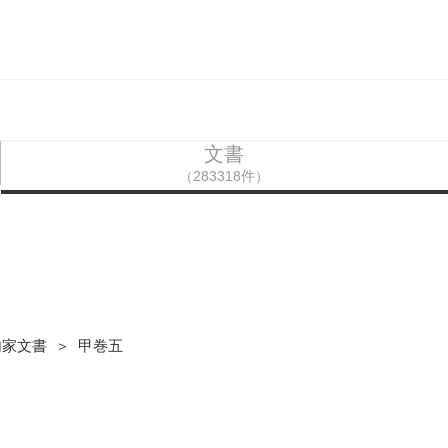
文書
（283318件）
案
内家文書 ＞ 甲巻五