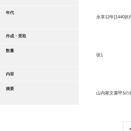
年代
永享12年[1440]8
作成・受取
数量
状1
内容
摘要
山内家文書甲5の