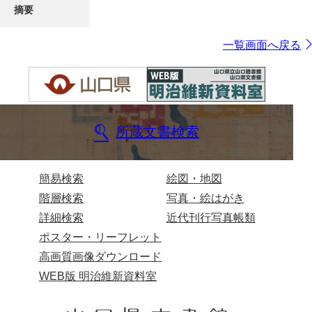
摘要
一覧画面へ戻る
所蔵文書検索
簡易検索
絵図・地図
階層検索
写真・絵はがき
詳細検索
近代刊行写真帳類
ポスター・リーフレット
高画質画像ダウンロード
WEB版 明治維新資料室