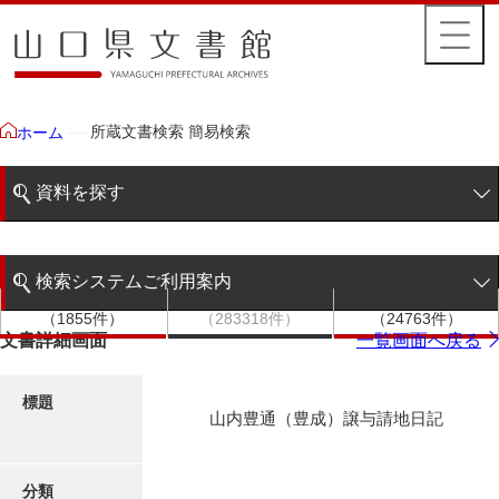
所蔵文書検索 簡易検索
ホーム
資料を探す
簡易検索
検索システムご利用案内
文書群
文書
件名
階層検索
（1855件）
（283318件）
（24763件）
検索システムの利用について
文書詳細画面
一覧画面へ戻る
詳細検索
更新履歴
標題
山内豊通（豊成）譲与請地日記
絵図・地図
分類