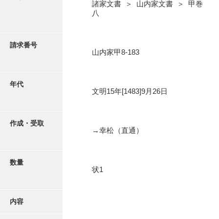
写真・絵はがき
諸家文書 ＞ 山内家文書 ＞ 甲巻
八
近代刊行写真帳類
請求番号
山内家甲8-183
ポスター・リーフレット
年代
文明15年[1483]9月26日
高画質画像ダウンロード
作成・受取
→幸松（直通）
数量
状1
内容