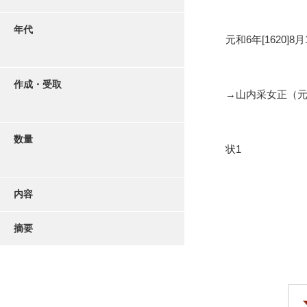
年代
元和6年[1620]8月
作成・受取
→山内采女正（
数量
状1
内容
摘要