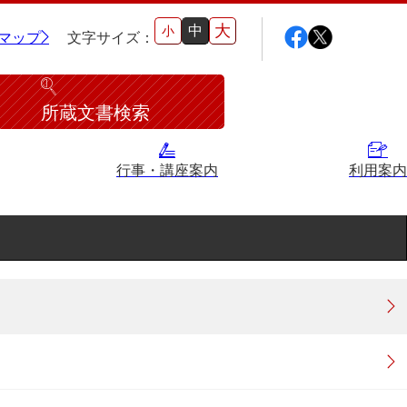
大
中
小
マップ
文字サイズ：
所蔵文書検索
行事・講座案内
利用案内