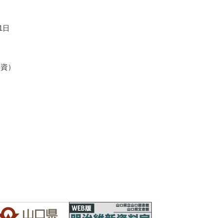
1日
元資）