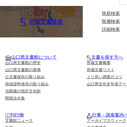
簡易検索
所蔵文書検索
階層検索
詳細検索
山口県文書館について
文書を探す方へ
山口県文書館の歴史
所蔵文書概要
山口県文書館の業務
所蔵文書リスト
公文書保存の取り組み
より良い調査のコツ
地域資料保存の取り組み
山口県文化史年表デー
当館蔵の指定文化財
関係法令集
刊行物
行事・講座案内
文書館ニュース
アーカイブズウィーク