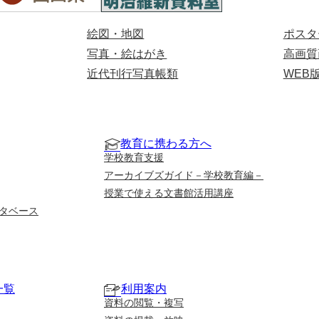
絵図・地図
ポスタ
写真・絵はがき
高画質
近代刊行写真帳類
WEB
教育に携わる方へ
学校教育支援
アーカイブズガイド－学校教育編－
授業で使える文書館活用講座
タベース
一覧
利用案内
資料の閲覧・複写