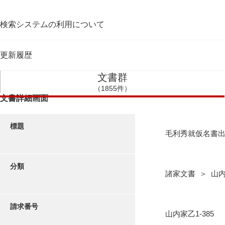
検索システムの利用について
更新履歴
文書群
（1855件）
文書詳細画面
標題
毛利秀就仮名書
分類
諸家文書 ＞ 山
請求番号
山内家乙1-385