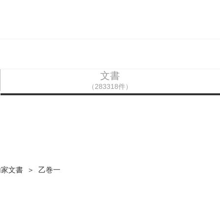
文書
（283318件）
出
内家文書 ＞ 乙巻一