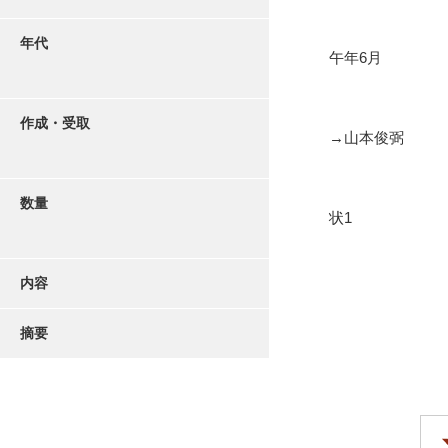
年代
午年6月
作成・受取
→山本俊弼
数量
状1
内容
摘要