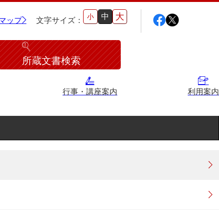
大
中
小
マップ
文字サイズ：
所蔵文書検索
行事・講座案内
利用案内