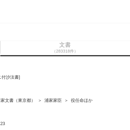
文書
（283318件）
ニ付沙汰書]
本家文書（東京都） ＞ 浦家家臣 ＞ 役任命ほか
23