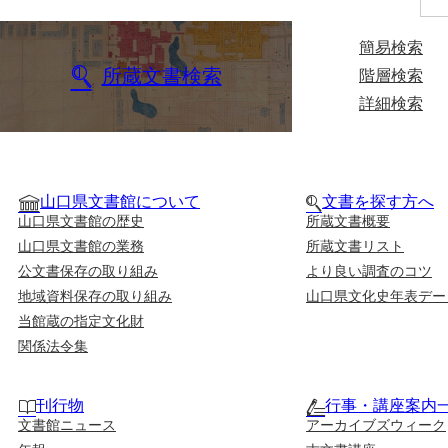
簡易検索
所蔵文書検索
階層検索
詳細検索
山口県文書館について
文書を探す方へ
山口県文書館の歴史
所蔵文書概要
山口県文書館の業務
所蔵文書リスト
公文書保存の取り組み
より良い調査のコツ
地域資料保存の取り組み
山口県文化史年表デー
当館蔵の指定文化財
関係法令集
刊行物
行事・講座案内
文書館ニュース
アーカイブズウィーク