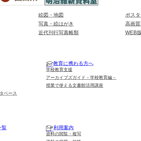
絵図・地図
ポスタ
写真・絵はがき
高画質
近代刊行写真帳類
WEB
教育に携わる方へ
学校教育支援
アーカイブズガイド－学校教育編－
授業で使える文書館活用講座
タベース
一覧
利用案内
資料の閲覧・複写