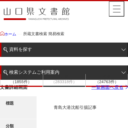
所蔵文書検索 簡易検索
ホーム
資料を探す
簡易検索
検索システムご利用案内
文書群
文書
件名
階層検索
（1855件）
（283318件）
（24763件）
検索システムの利用について
文書詳細画面
一覧画面へ戻る
詳細検索
更新履歴
標題
青島大港沈船引揚記事
絵図・地図
分類