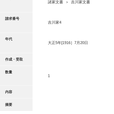
写真・絵はがき
諸家文書 ＞ 吉川家文書
近代刊行写真帳類
請求番号
吉川家4
ポスター・リーフレット
年代
大正5年[1916］7月20日
高画質画像ダウンロード
作成・受取
数量
1
内容
摘要