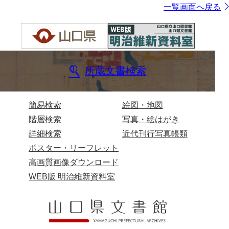
一覧画面へ戻る
所蔵文書検索
簡易検索
絵図・地図
階層検索
写真・絵はがき
詳細検索
近代刊行写真帳類
ポスター・リーフレット
高画質画像ダウンロード
WEB版 明治維新資料室