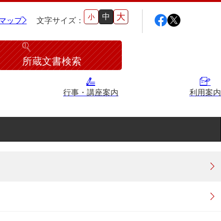
大
中
小
マップ
文字サイズ：
所蔵文書検索
行事・講座案内
利用案内