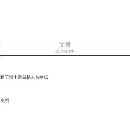
文書
（283318件）
念勤王諸士遺墨帖人名略伝
物史料