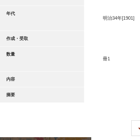
年代
明治34年[1901]
作成・受取
数量
冊1
内容
摘要