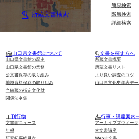
簡易検索
所蔵文書検索
階層検索
詳細検索
山口県文書館について
文書を探す方へ
山口県文書館の歴史
所蔵文書概要
山口県文書館の業務
所蔵文書リスト
公文書保存の取り組み
より良い調査のコツ
地域資料保存の取り組み
山口県文化史年表デー
当館蔵の指定文化財
関係法令集
刊行物
行事・講座案内
文書館ニュース
アーカイブズウィーク
年報
古文書講座
研究紀要総目次
Web古文書