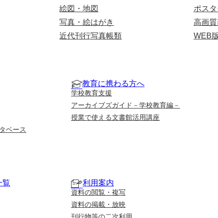
絵図・地図
ポスタ
写真・絵はがき
高画質
近代刊行写真帳類
WEB
教育に携わる方へ
学校教育支援
アーカイブズガイド－学校教育編－
授業で使える文書館活用講座
タベース
一覧
利用案内
資料の閲覧・複写
資料の掲載・放映
刊行物等の二次利用