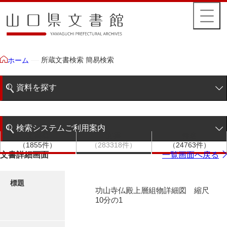
所蔵文書検索 簡易検索
ホーム
資料を探す
簡易検索
検索システムご利用案内
文書群
文書
件名
階層検索
（1855件）
（283318件）
（24763件）
検索システムの利用について
文書詳細画面
一覧画面へ戻る
詳細検索
更新履歴
標題
功山寺仏殿上層組物詳細図 縮尺
絵図・地図
10分の1