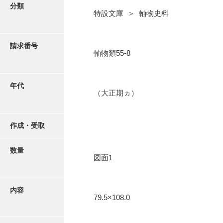
写真・絵はがき
分類
特設文庫 ＞ 軸物史料
近代刊行写真帳類
請求番号
軸物類55-8
ポスター・リーフレット
年代
（大正期ヵ）
高画質画像ダウンロード
作成・受取
数量
図面1
内容
79.5×108.0