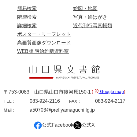
簡易検索
絵図・地図
階層検索
写真・絵はがき
詳細検索
近代刊行写真帳類
ポスター・リーフレット
高画質画像ダウンロード
WEB版 明治維新資料室
(
Google map
)
〒753-0083 山口県山口市後河原150-1
083-924-2116
083-924-2117
TEL：
FAX：
a50703@pref.yamaguchi.lg.jp
Mail：
公式Facebook
公式X