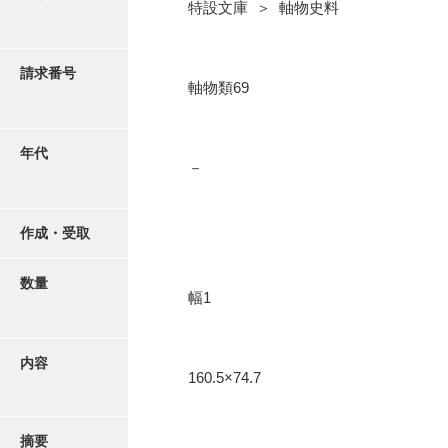
写真・絵はがき
特設文庫 ＞ 軸物史料
近代刊行写真帳類
請求番号
軸物類69
ポスター・リーフレット
年代
－
高画質画像ダウンロード
作成・受取
数量
幅1
内容
160.5×74.7
摘要