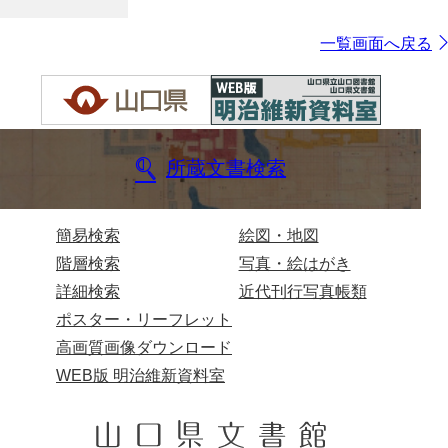
一覧画面へ戻る
所蔵文書検索
簡易検索
絵図・地図
階層検索
写真・絵はがき
詳細検索
近代刊行写真帳類
ポスター・リーフレット
高画質画像ダウンロード
WEB版 明治維新資料室