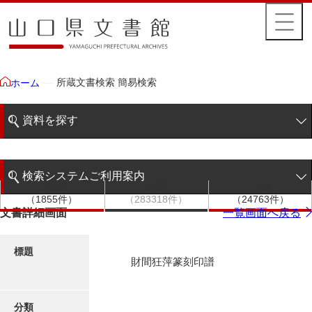
所蔵文書検索 簡易検索
ホーム
資料を探す
簡易検索
検索システムご利用案内
文書群
文書
件名
階層検索
（1855件）
（283318件）
（24763件）
検索システムの利用について
文書詳細画面
一覧画面へ戻る
詳細検索
更新履歴
標題
財間狂萍篆刻印譜
絵図・地図
分類