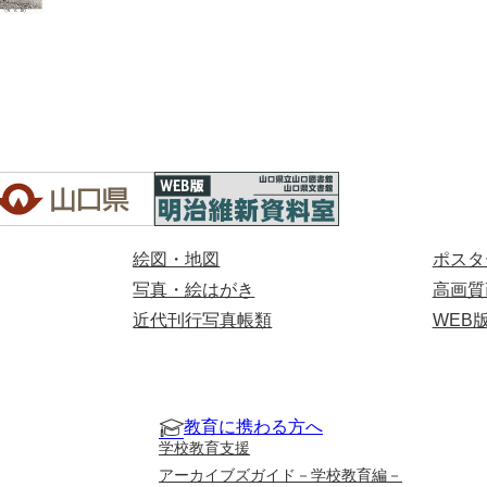
絵図・地図
ポスタ
写真・絵はがき
高画質
近代刊行写真帳類
WEB
教育に携わる方へ
学校教育支援
アーカイブズガイド－学校教育編－