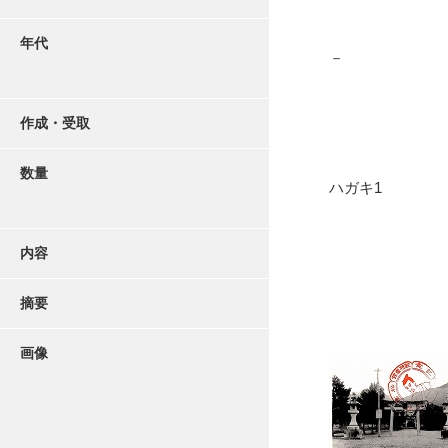
年代
－
作成・受取
数量
ハガキ1
内容
摘要
画像