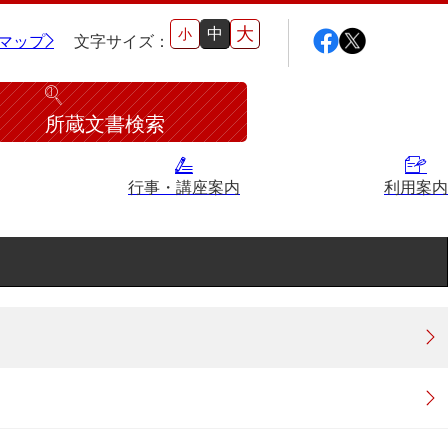
大
中
小
マップ
文字サイズ：
所蔵文書検索
行事・講座案内
利用案内