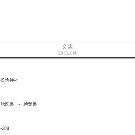
文書
（283318件）
 松陰神社
書館図書 ＞ 絵葉書
288