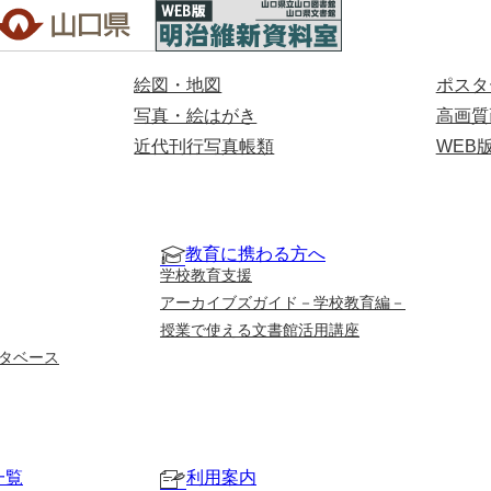
絵図・地図
ポスタ
写真・絵はがき
高画質
近代刊行写真帳類
WEB
教育に携わる方へ
学校教育支援
アーカイブズガイド－学校教育編－
授業で使える文書館活用講座
タベース
一覧
利用案内