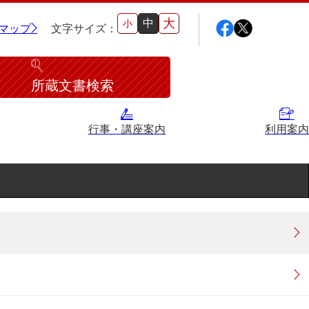
大
中
小
マップ
文字サイズ：
所蔵文書検索
行事・講座案内
利用案内