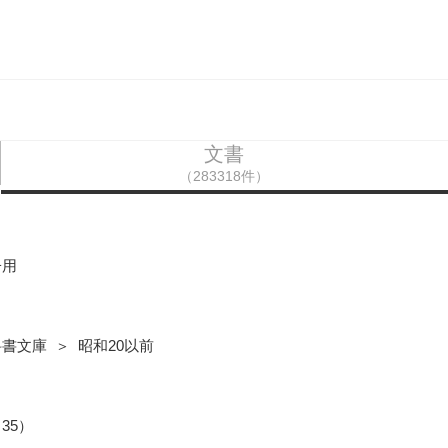
文書
（283318件）
子用
書文庫 ＞ 昭和20以前
35）