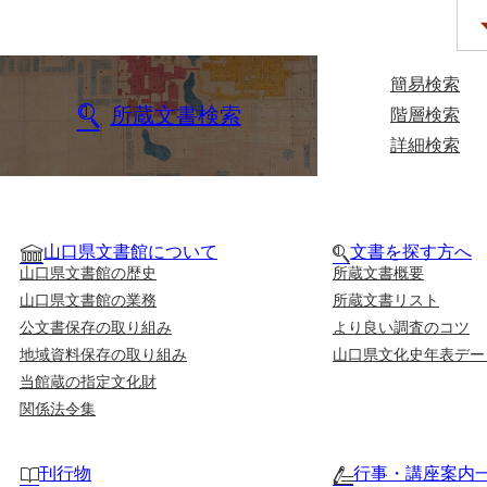
簡易検索
所蔵文書検索
階層検索
詳細検索
山口県文書館について
文書を探す方へ
山口県文書館の歴史
所蔵文書概要
山口県文書館の業務
所蔵文書リスト
公文書保存の取り組み
より良い調査のコツ
地域資料保存の取り組み
山口県文化史年表デー
当館蔵の指定文化財
関係法令集
刊行物
行事・講座案内