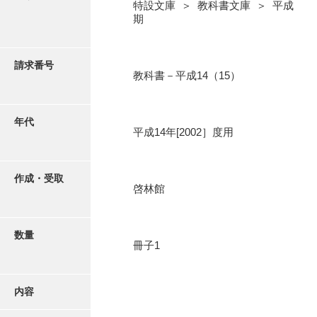
写真・絵はがき
特設文庫 ＞ 教科書文庫 ＞ 平成
期
近代刊行写真帳類
請求番号
教科書－平成14（15）
ポスター・リーフレット
年代
平成14年[2002］度用
高画質画像ダウンロード
作成・受取
啓林館
数量
冊子1
内容