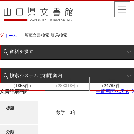
所蔵文書検索 簡易検索
ホーム
資料を探す
簡易検索
検索システムご利用案内
文書群
文書
件名
階層検索
（1855件）
（283318件）
（24763件）
検索システムの利用について
文書詳細画面
一覧画面へ戻る
詳細検索
更新履歴
標題
数学 3年
絵図・地図
分類