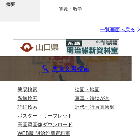
摘要
算数・数学
一覧画面へ戻る
所蔵文書検索
簡易検索
絵図・地図
階層検索
写真・絵はがき
詳細検索
近代刊行写真帳類
ポスター・リーフレット
高画質画像ダウンロード
WEB版 明治維新資料室