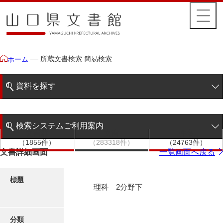
所蔵文書検索 簡易検索
ホーム
資料を探す
簡易検索
検索システムご利用案内
文書群
文書
件名
階層検索
（1855件）
（283318件）
（24763件）
検索システムの利用について
文書詳細画面
一覧画面へ戻る
詳細検索
更新履歴
標題
理科 2分野下
絵図・地図
分類