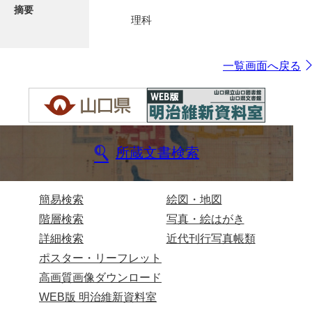
摘要
理科
一覧画面へ戻る
所蔵文書検索
簡易検索
絵図・地図
階層検索
写真・絵はがき
詳細検索
近代刊行写真帳類
ポスター・リーフレット
高画質画像ダウンロード
WEB版 明治維新資料室