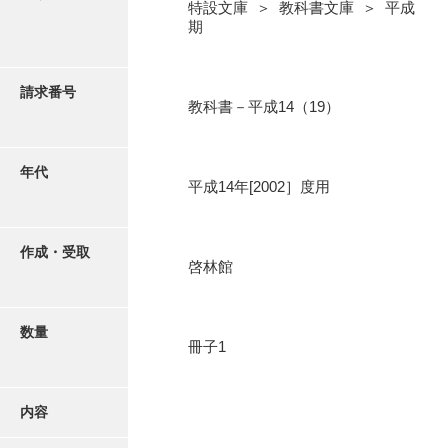
写真・絵はがき
特設文庫 ＞ 教科書文庫 ＞ 平成
期
近代刊行写真帳類
請求番号
教科書－平成14（19）
ポスター・リーフレット
年代
平成14年[2002］度用
高画質画像ダウンロード
作成・受取
啓林館
数量
冊子1
内容