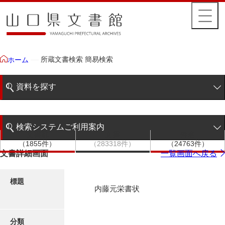
所蔵文書検索 簡易検索
ホーム
資料を探す
簡易検索
検索システムご利用案内
文書群
文書
件名
階層検索
（1855件）
（283318件）
（24763件）
検索システムの利用について
文書詳細画面
一覧画面へ戻る
詳細検索
更新履歴
標題
内藤元栄書状
絵図・地図
分類