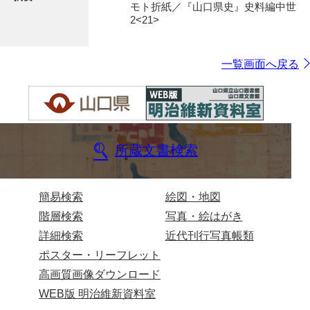
モト折紙／『山口県史』史料編中世
2<21>
一覧画面へ戻る
所蔵文書検索
簡易検索
絵図・地図
階層検索
写真・絵はがき
詳細検索
近代刊行写真帳類
ポスター・リーフレット
高画質画像ダウンロード
WEB版 明治維新資料室