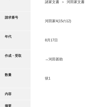
写真・絵はがき
諸家文書 ＞ 河田家文書
近代刊行写真帳類
請求番号
河田家4(15の12)
ポスター・リーフレット
年代
8月17日
高画質画像ダウンロード
作成・受取
→河田甚助
数量
状1
内容
摘要