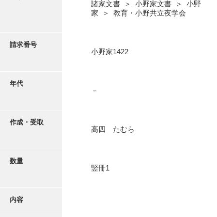
写真・絵はがき
諸家文書 ＞ 小野家文書 ＞ 小野
家 ＞ 教育・小野共立夜学会
近代刊行写真帳類
請求番号
小野家1422
ポスター・リーフレット
年代
－
高画質画像ダウンロード
作成・受取
高四 たむら
数量
竪冊1
内容