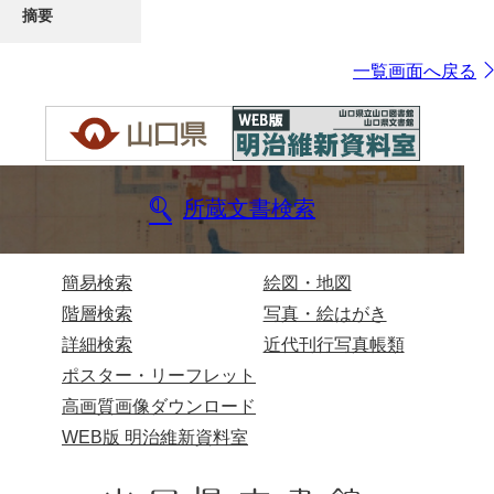
摘要
一覧画面へ戻る
所蔵文書検索
簡易検索
絵図・地図
階層検索
写真・絵はがき
詳細検索
近代刊行写真帳類
ポスター・リーフレット
高画質画像ダウンロード
WEB版 明治維新資料室