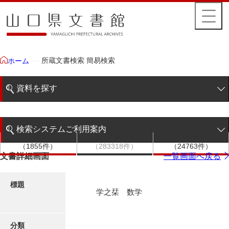
所蔵文書検索 簡易検索
ホーム
資料を探す
簡易検索
検索システムご利用案内
文書群
文書
件名
階層検索
（1855件）
（283318件）
（24763件）
検索システムの利用について
文書詳細画面
一覧画面へ戻る
詳細検索
更新履歴
標題
学之栞 数学
絵図・地図
分類