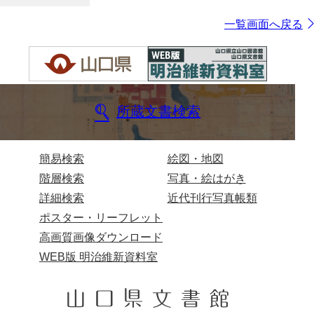
一覧画面へ戻る
所蔵文書検索
簡易検索
絵図・地図
階層検索
写真・絵はがき
詳細検索
近代刊行写真帳類
ポスター・リーフレット
高画質画像ダウンロード
WEB版 明治維新資料室