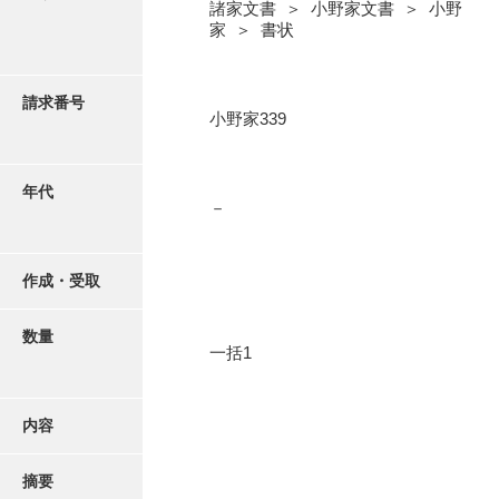
写真・絵はがき
諸家文書 ＞ 小野家文書 ＞ 小野
家 ＞ 書状
近代刊行写真帳類
請求番号
小野家339
ポスター・リーフレット
年代
－
高画質画像ダウンロード
作成・受取
数量
一括1
内容
摘要