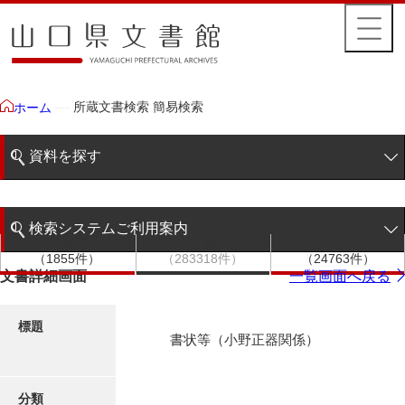
所蔵文書検索 簡易検索
ホーム
資料を探す
簡易検索
検索システムご利用案内
文書群
文書
件名
階層検索
（1855件）
（283318件）
（24763件）
検索システムの利用について
文書詳細画面
一覧画面へ戻る
詳細検索
更新履歴
標題
書状等（小野正器関係）
絵図・地図
分類