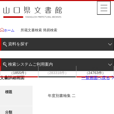
所蔵文書検索 簡易検索
ホーム
資料を探す
簡易検索
検索システムご利用案内
文書群
文書
件名
階層検索
（1855件）
（283318件）
（24763件）
検索システムの利用について
文書詳細画面
一覧画面へ戻る
詳細検索
更新履歴
標題
年度別書翰集 二
絵図・地図
分類