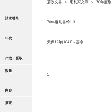
写真・絵はがき
藩政文書 ＞ 毛利家文庫 ＞ 70年度
近代刊行写真帳類
請求番号
70年度別書翰1-3
ポスター・リーフレット
年代
天保12年[1841]～嘉永
高画質画像ダウンロード
作成・受取
数量
1
内容
摘要