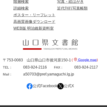
階層検索
写真・絵はがき
詳細検索
近代刊行写真帳類
ポスター・リーフレット
高画質画像ダウンロード
WEB版 明治維新資料室
(
Google map
)
〒753-0083 山口県山口市後河原150-1
083-924-2116
083-924-2117
TEL：
FAX：
a50703@pref.yamaguchi.lg.jp
Mail：
公式Facebook
公式X