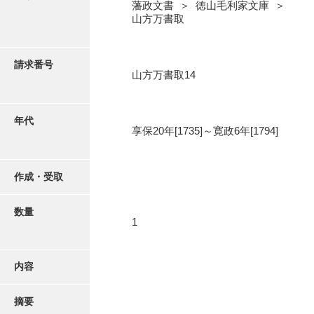
写真・絵はがき
藩政文書 ＞ 徳山毛利家文庫 ＞
山方万書取
近代刊行写真帳類
請求番号
山方万書取14
ポスター・リーフレット
年代
享保20年[1735]～寛政6年[1794]
高画質画像ダウンロード
作成・受取
数量
1
内容
摘要