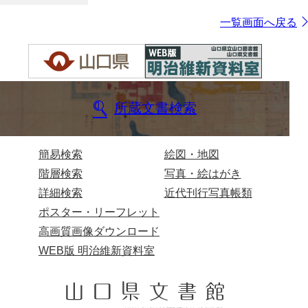
一覧画面へ戻る
所蔵文書検索
簡易検索
絵図・地図
階層検索
写真・絵はがき
詳細検索
近代刊行写真帳類
ポスター・リーフレット
高画質画像ダウンロード
WEB版 明治維新資料室