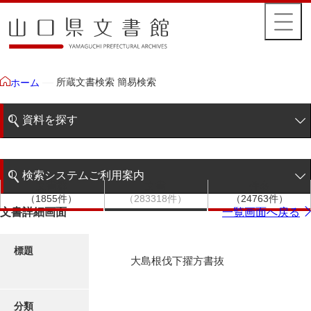
所蔵文書検索 簡易検索
ホーム
資料を探す
簡易検索
検索システムご利用案内
文書群
文書
件名
階層検索
（1855件）
（283318件）
（24763件）
検索システムの利用について
文書詳細画面
一覧画面へ戻る
詳細検索
更新履歴
標題
大島根伐下擢方書抜
絵図・地図
分類