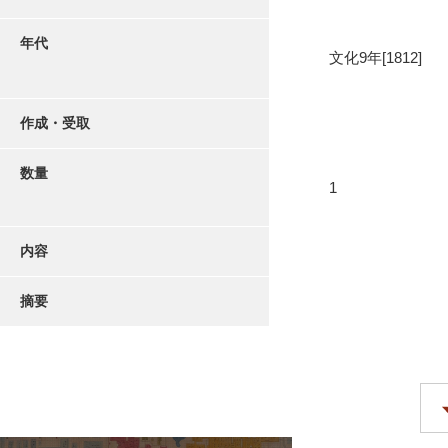
年代
文化9年[1812]
作成・受取
数量
1
内容
摘要