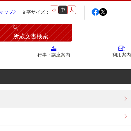
大
中
小
マップ
文字サイズ：
所蔵文書検索
行事・講座案内
利用案内