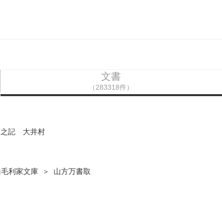
文書
（283318件）
物之記 大井村
山毛利家文庫 ＞ 山方万書取