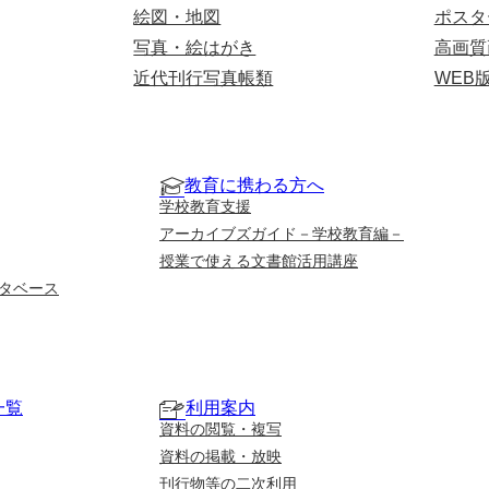
絵図・地図
ポスタ
写真・絵はがき
高画質
近代刊行写真帳類
WEB
教育に携わる方へ
学校教育支援
アーカイブズガイド－学校教育編－
授業で使える文書館活用講座
タベース
一覧
利用案内
資料の閲覧・複写
資料の掲載・放映
刊行物等の二次利用