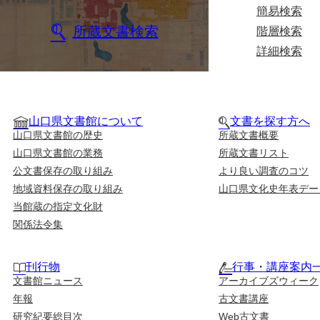
簡易検索
所蔵文書検索
階層検索
詳細検索
山口県文書館について
文書を探す方へ
山口県文書館の歴史
所蔵文書概要
山口県文書館の業務
所蔵文書リスト
公文書保存の取り組み
より良い調査のコツ
地域資料保存の取り組み
山口県文化史年表デー
当館蔵の指定文化財
関係法令集
刊行物
行事・講座案内
文書館ニュース
アーカイブズウィーク
年報
古文書講座
研究紀要総目次
Web古文書