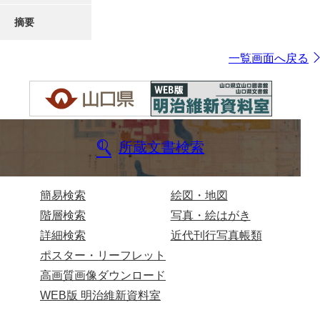
摘要
一覧画面へ戻る
所蔵文書検索
簡易検索
絵図・地図
階層検索
写真・絵はがき
詳細検索
近代刊行写真帳類
ポスター・リーフレット
高画質画像ダウンロード
WEB版 明治維新資料室