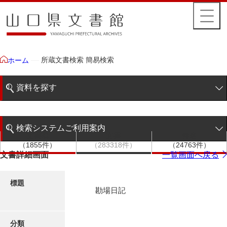
所蔵文書検索 簡易検索
ホーム
資料を探す
簡易検索
検索システムご利用案内
文書群
文書
件名
階層検索
（1855件）
（283318件）
（24763件）
検索システムの利用について
文書詳細画面
一覧画面へ戻る
詳細検索
更新履歴
標題
勘場日記
絵図・地図
分類