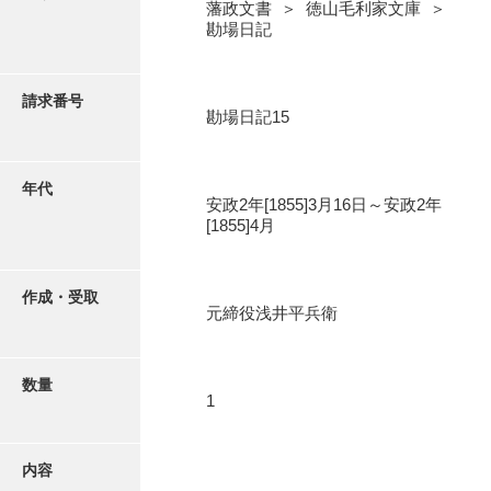
写真・絵はがき
藩政文書 ＞ 徳山毛利家文庫 ＞
勘場日記
近代刊行写真帳類
請求番号
勘場日記15
ポスター・リーフレット
年代
安政2年[1855]3月16日～安政2年
高画質画像ダウンロード
[1855]4月
作成・受取
元締役浅井平兵衛
数量
1
内容