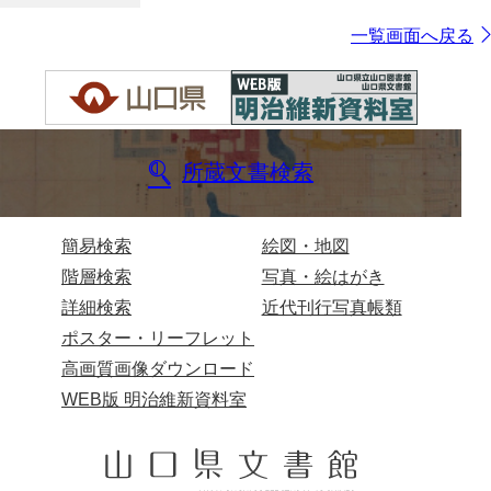
一覧画面へ戻る
所蔵文書検索
簡易検索
絵図・地図
階層検索
写真・絵はがき
詳細検索
近代刊行写真帳類
ポスター・リーフレット
高画質画像ダウンロード
WEB版 明治維新資料室