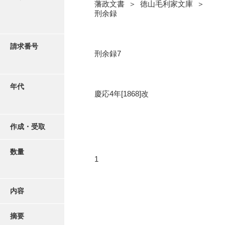
写真・絵はがき
藩政文書 ＞ 徳山毛利家文庫 ＞
刑余録
近代刊行写真帳類
請求番号
刑余録7
ポスター・リーフレット
年代
慶応4年[1868]改
高画質画像ダウンロード
作成・受取
数量
1
内容
摘要