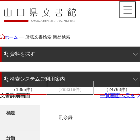
所蔵文書検索 簡易検索
ホーム
資料を探す
簡易検索
検索システムご利用案内
文書群
文書
件名
階層検索
（1855件）
（283318件）
（24763件）
検索システムの利用について
文書詳細画面
一覧画面へ戻る
詳細検索
更新履歴
標題
刑余録
絵図・地図
分類