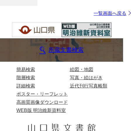
一覧画面へ戻る
所蔵文書検索
簡易検索
絵図・地図
階層検索
写真・絵はがき
詳細検索
近代刊行写真帳類
ポスター・リーフレット
高画質画像ダウンロード
WEB版 明治維新資料室