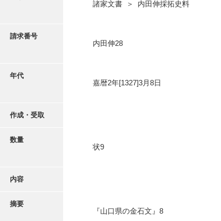
写真・絵はがき
諸家文書 ＞ 内田伸採拓史料
近代刊行写真帳類
請求番号
内田伸28
ポスター・リーフレット
年代
嘉暦2年[1327]3月8日
高画質画像ダウンロード
作成・受取
数量
状9
内容
摘要
『山口県の金石文』8