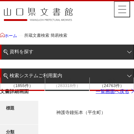
所蔵文書検索 簡易検索
ホーム
資料を探す
簡易検索
検索システムご利用案内
文書群
文書
件名
階層検索
（1855件）
（283318件）
（24763件）
検索システムの利用について
文書詳細画面
一覧画面へ戻る
詳細検索
更新履歴
標題
神護寺鐘拓本（平生町）
絵図・地図
分類