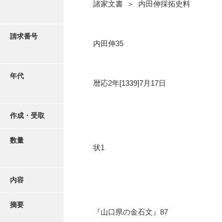
写真・絵はがき
諸家文書 ＞ 内田伸採拓史料
近代刊行写真帳類
請求番号
内田伸35
ポスター・リーフレット
年代
暦応2年[1339]7月17日
高画質画像ダウンロード
作成・受取
数量
状1
内容
摘要
『山口県の金石文』87