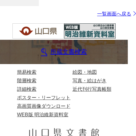
一覧画面へ戻る
所蔵文書検索
簡易検索
絵図・地図
階層検索
写真・絵はがき
詳細検索
近代刊行写真帳類
ポスター・リーフレット
高画質画像ダウンロード
WEB版 明治維新資料室