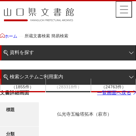
所蔵文書検索 簡易検索
ホーム
資料を探す
簡易検索
検索システムご利用案内
文書群
文書
件名
階層検索
（1855件）
（283318件）
（24763件）
検索システムの利用について
文書詳細画面
一覧画面へ戻る
詳細検索
更新履歴
標題
仏光寺五輪塔拓本（萩市）
絵図・地図
分類