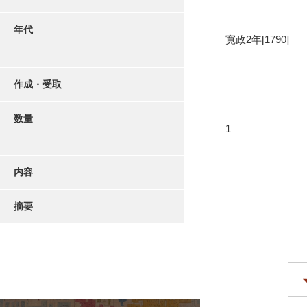
年代
寛政2年[1790]
作成・受取
数量
1
内容
摘要