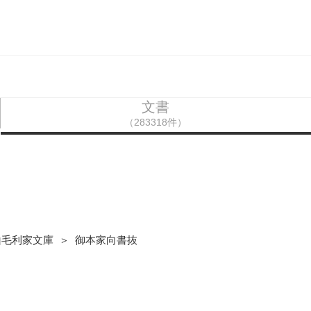
文書
（283318件）
山毛利家文庫 ＞ 御本家向書抜