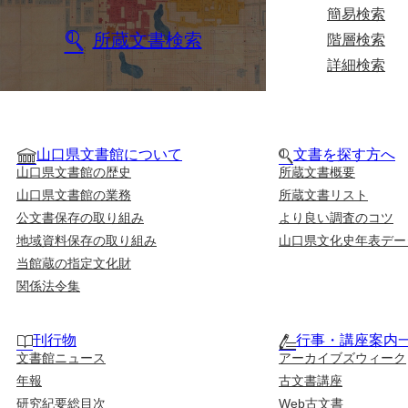
簡易検索
所蔵文書検索
階層検索
詳細検索
山口県文書館について
文書を探す方へ
山口県文書館の歴史
所蔵文書概要
山口県文書館の業務
所蔵文書リスト
公文書保存の取り組み
より良い調査のコツ
地域資料保存の取り組み
山口県文化史年表デー
当館蔵の指定文化財
関係法令集
刊行物
行事・講座案内
文書館ニュース
アーカイブズウィーク
年報
古文書講座
研究紀要総目次
Web古文書