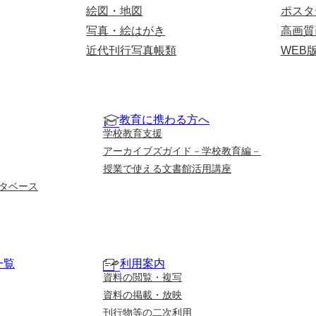
絵図・地図
ポスタ
写真・絵はがき
高画質
近代刊行写真帳類
WEB
教育に携わる方へ
学校教育支援
アーカイブズガイド－学校教育編－
授業で使える文書館活用講座
タベース
一覧
利用案内
資料の閲覧・複写
資料の掲載・放映
刊行物等の二次利用