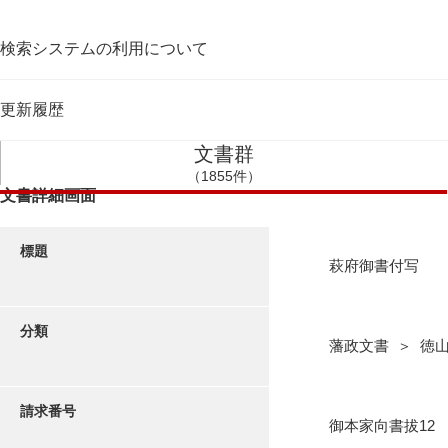
検索システムの利用について
更新履歴
文書群
（1855件）
文書詳細画面
標題
萩府御書付写
分類
藩政文書 ＞ 徳
請求番号
御本家向書拔12