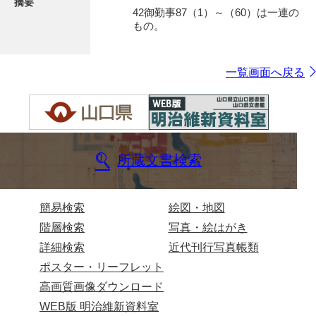
摘要
42御勤事87（1）～（60）は一連の
もの。
一覧画面へ戻る
所蔵文書検索
簡易検索
絵図・地図
階層検索
写真・絵はがき
詳細検索
近代刊行写真帳類
ポスター・リーフレット
高画質画像ダウンロード
WEB版 明治維新資料室