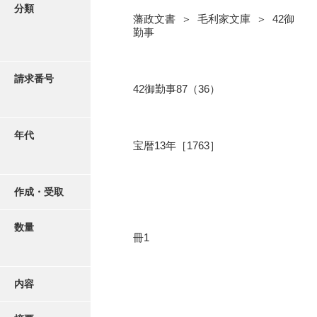
写真・絵はがき
分類
藩政文書 ＞ 毛利家文庫 ＞ 42御
勤事
近代刊行写真帳類
請求番号
42御勤事87（36）
ポスター・リーフレット
高画質画像ダウンロード
年代
宝暦13年［1763］
作成・受取
数量
冊1
内容