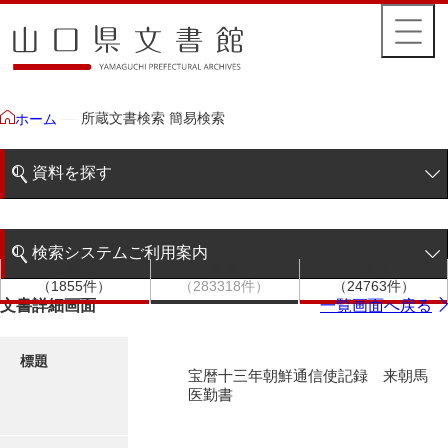
所蔵文書検索 簡易検索
ホーム
資料を探す
簡易検索
検索システムご利用案内
文書群
文書
件名
階層検索
（1855件）
（283318件）
（24763件）
検索システムの利用について
文書詳細画面
一覧画面へ戻る
詳細検索
更新履歴
標題
宝暦十三年朝鮮通信使記録 来朝馬
絵図・地図
医勤書