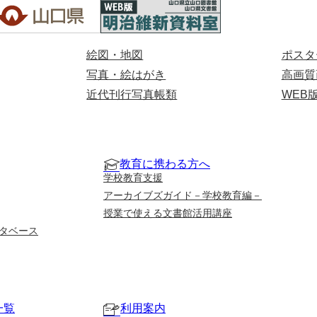
絵図・地図
ポスタ
写真・絵はがき
高画質
近代刊行写真帳類
WEB
教育に携わる方へ
学校教育支援
アーカイブズガイド－学校教育編－
授業で使える文書館活用講座
タベース
一覧
利用案内