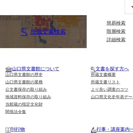
簡易検索
所蔵文書検索
階層検索
詳細検索
山口県文書館について
文書を探す方へ
山口県文書館の歴史
所蔵文書概要
山口県文書館の業務
所蔵文書リスト
公文書保存の取り組み
より良い調査のコツ
地域資料保存の取り組み
山口県文化史年表デー
当館蔵の指定文化財
関係法令集
刊行物
行事・講座案内