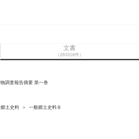
文書
（283318件）
物調査報告摘要 第一巻
般郷土史料 ＞ 一般郷土史料Ｂ
1