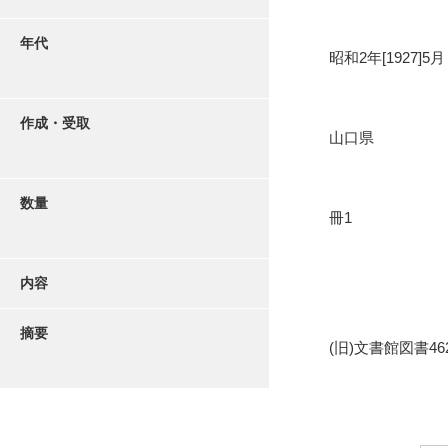
年代
昭和2年[1927]5月
作成・受取
山口県
数量
冊1
内容
摘要
(旧)文書館図書462