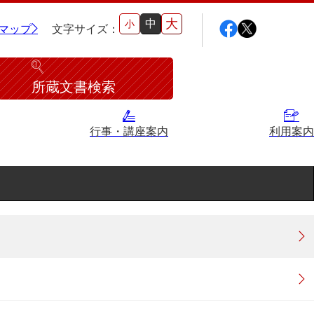
大
中
小
マップ
文字サイズ：
所蔵文書検索
行事・講座案内
利用案内