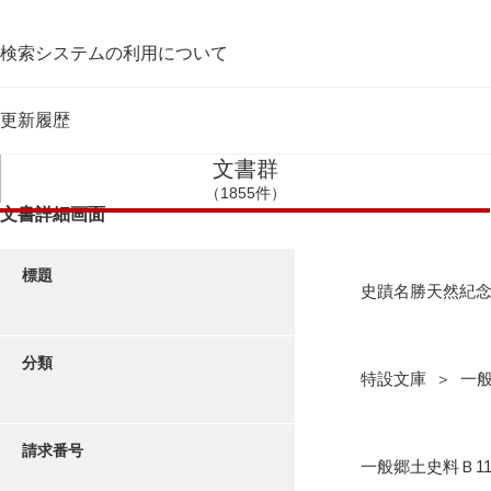
検索システムの利用について
更新履歴
文書群
（1855件）
文書詳細画面
標題
史蹟名勝天然紀念
分類
特設文庫 ＞ 一
請求番号
一般郷土史料Ｂ1