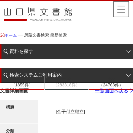
所蔵文書検索 簡易検索
ホーム
資料を探す
簡易検索
検索システムご利用案内
文書群
文書
件名
階層検索
（1855件）
（283318件）
（24763件）
検索システムの利用について
文書詳細画面
一覧画面へ戻る
詳細検索
更新履歴
標題
[金子付立継立]
絵図・地図
分類