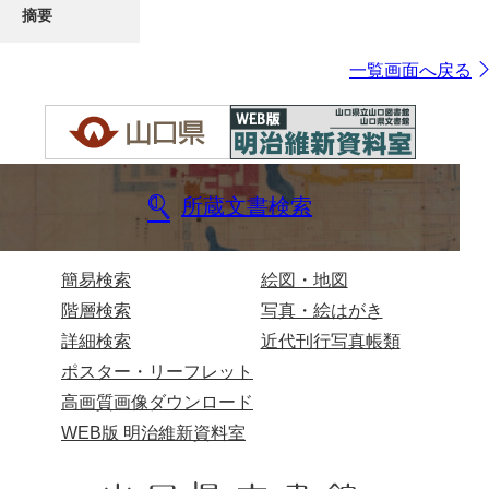
摘要
一覧画面へ戻る
所蔵文書検索
簡易検索
絵図・地図
階層検索
写真・絵はがき
詳細検索
近代刊行写真帳類
ポスター・リーフレット
高画質画像ダウンロード
WEB版 明治維新資料室