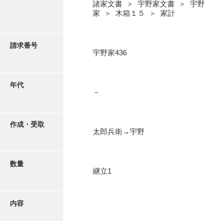
写真・絵はがき
諸家文書 ＞ 宇野家文書 ＞ 宇野
家 ＞ 木箱１５ ＞ 家計
近代刊行写真帳類
請求番号
宇野家436
ポスター・リーフレット
年代
－
高画質画像ダウンロード
作成・受取
太郎兵衛→宇野
数量
継立1
内容