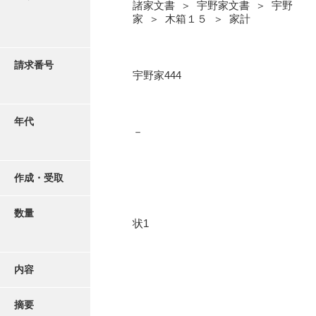
写真・絵はがき
諸家文書 ＞ 宇野家文書 ＞ 宇野
家 ＞ 木箱１５ ＞ 家計
近代刊行写真帳類
請求番号
宇野家444
ポスター・リーフレット
年代
－
高画質画像ダウンロード
作成・受取
数量
状1
内容
摘要