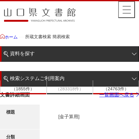
所蔵文書検索 簡易検索
ホーム
資料を探す
簡易検索
検索システムご利用案内
文書群
文書
件名
階層検索
（1855件）
（283318件）
（24763件）
検索システムの利用について
文書詳細画面
一覧画面へ戻る
詳細検索
更新履歴
標題
[金子算用]
絵図・地図
分類