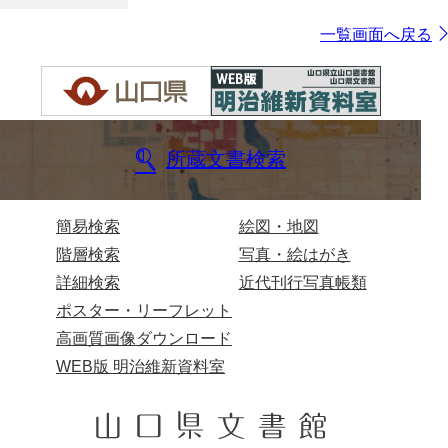
一覧画面へ戻る
所蔵文書検索
簡易検索
絵図・地図
階層検索
写真・絵はがき
詳細検索
近代刊行写真帳類
ポスター・リーフレット
高画質画像ダウンロード
WEB版 明治維新資料室