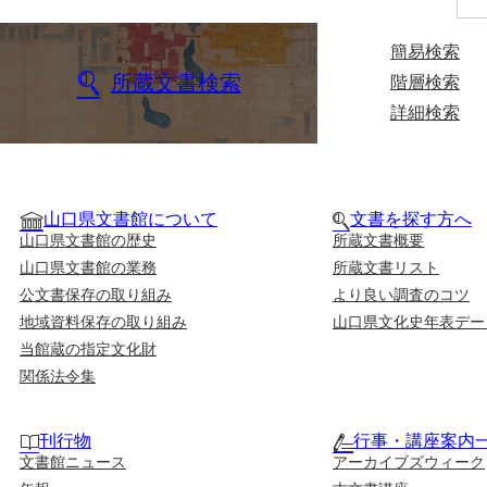
簡易検索
所蔵文書検索
階層検索
詳細検索
山口県文書館について
文書を探す方へ
山口県文書館の歴史
所蔵文書概要
山口県文書館の業務
所蔵文書リスト
公文書保存の取り組み
より良い調査のコツ
地域資料保存の取り組み
山口県文化史年表デー
当館蔵の指定文化財
関係法令集
刊行物
行事・講座案内
文書館ニュース
アーカイブズウィーク