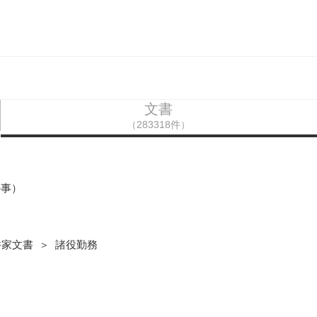
文書
（283318件）
の事）
井家文書 ＞ 諸役勤務