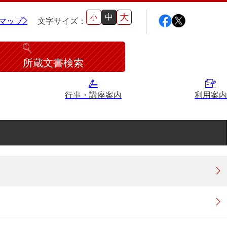
大
中
小
マップ
文字サイズ：
所蔵文書検索
行事・講座案内
利用案内