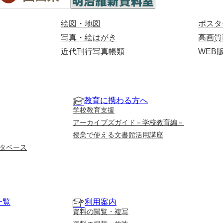
絵図・地図
ポスタ
写真・絵はがき
高画質
近代刊行写真帳類
WEB
教育に携わる方へ
学校教育支援
アーカイブズガイド－学校教育編－
授業で使える文書館活用講座
タベース
一覧
利用案内
資料の閲覧・複写