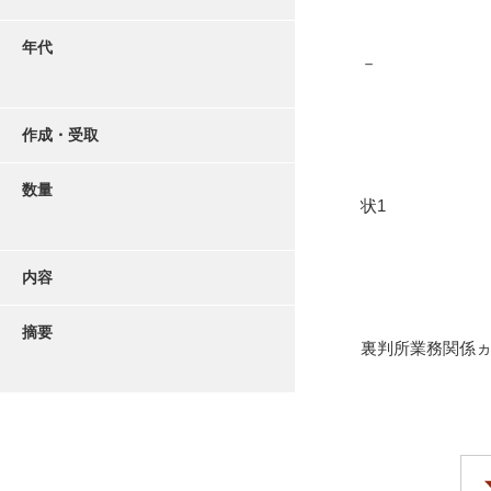
年代
－
作成・受取
数量
状1
内容
摘要
裏判所業務関係